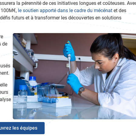
ssurera la pérennité de ces initiatives longues et coûteuses. Ave
de 100M€,
le soutien apporté dans le cadre du mécénat
et des
s défis futurs et à transformer les découvertes en solutions
re
s de
ausés
ment.
elle
eurs
alyse
vrez les équipes