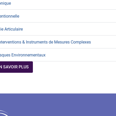
onique
entionnelle
e Articulaire
, Interventions & Instruments de Mesures Complexes
Risques Environnementaux
N SAVOIR PLUS